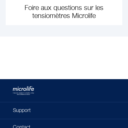
Foire aux questions sur les
tensiomètres Microlife
EN APPRENDRE
PLUS
Support
Contact