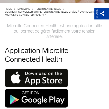
Entreprise
HOME
>
MAGAZINE
>
TENSION ARTÉRIELLE
>
SHARE
COMMENT SURVEILLER VOTRE TENSION ARTÉRIELLE GRÂCE À L'APPLICATION
MICROLIFE CONNECTED HEALTH ?
Microlife Connected Health est une application utile
qui permet de gérer facilement votre tension
artérielle.
Application Microlife
Connected Health