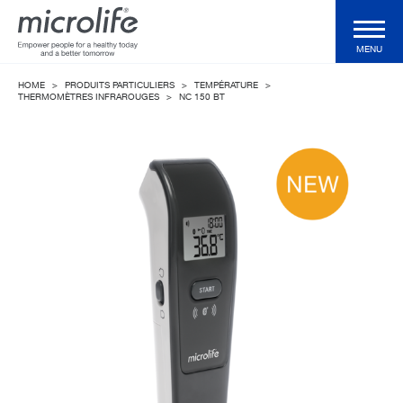
MENU
HOME
>
PRODUITS PARTICULIERS
>
TEMPÉRATURE
>
Produits particuliers
THERMOMÈTRES INFRAROUGES
>
NC 150 BT
Produits professionnels
Technologies
Magazine
Support