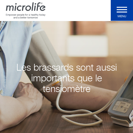
MENU
Produits particuliers
Produits professionnels
Les brassards sont aussi
Technologies
importants que le
tensiomètre
Magazine
Support