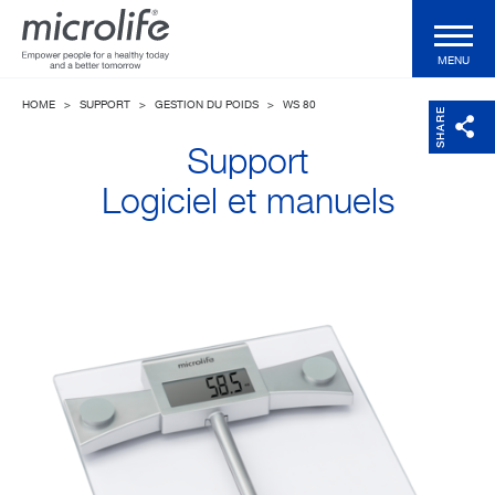
MENU
HOME
>
SUPPORT
>
GESTION DU POIDS
>
WS 80
Produits particuliers
SHARE
Support
Produits professionnels
Logiciel et manuels
Technologies
Magazine
Support