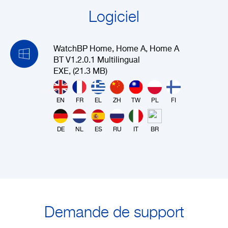
Logiciel
WatchBP Home, Home A, Home A
BT V1.2.0.1 Multilingual
EXE, (21.3 MB)
EN
FR
EL
ZH
TW
PL
FI
DE
NL
ES
RU
IT
BR
Demande de support