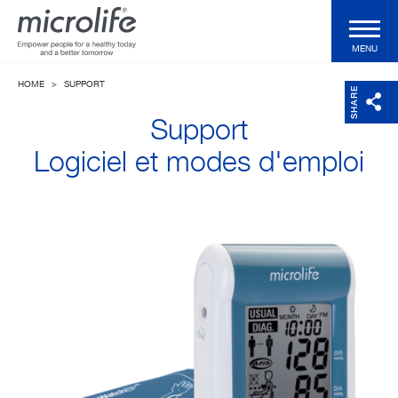
MENU
HOME
>
SUPPORT
Produits particuliers
SHARE
Support
Produits professionnels
Logiciel et modes d'emploi
Technologies
Magazine
Support