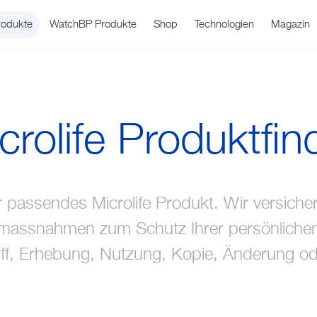
rodukte
WatchBP Produkte
Shop
Technologien
Magazin
crolife Produktfin
hr passendes Microlife Produkt. Wir versiche
WatchBP Office
Blutdruck
Über uns
Service
Fieberthermome
Produktsuppo
WatchBP O
Geschichte
smassnahmen zum Schutz Ihrer persönliche
ff, Erhebung, Nutzung, Kopie, Änderung o