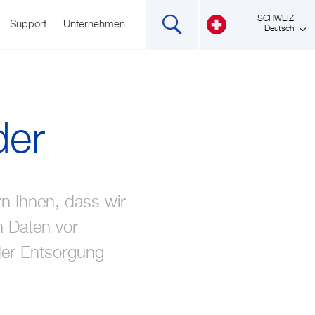
SCHWEIZ
Support
Unternehmen
Deutsch
Software WatchBP
Software
der
rn Ihnen, dass wir
ter
rt
3
Atemwegstherapie
Software Microlife
WatchBP Home
News & Events
Software
Kontakt
n Daten vor
der Entsorgung