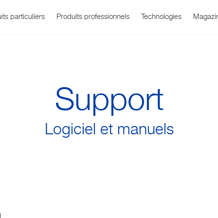
its particuliers
Produits professionnels
Technologies
Magazi
Support
Logiciel et manuels
Téléchargement
rtérielle
 Office
Qui sommes-nous ?
Assistance produit
WatchBP O3
Température
Infos et événem
Soins respirato
WatchBP Ho
logiciels
n