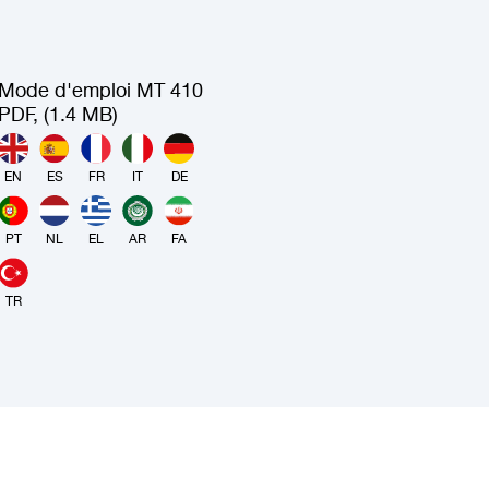
Mode d'emploi MT 410
PDF, (1.4 MB)
EN
ES
FR
IT
DE
PT
NL
EL
AR
FA
TR