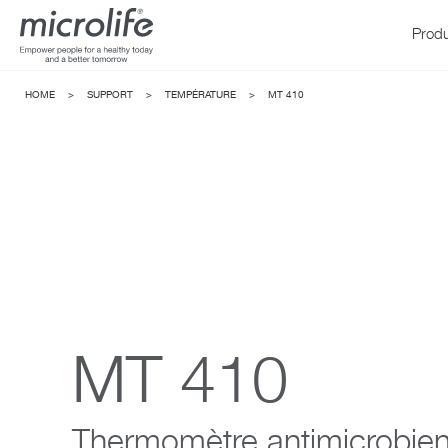
Produ
HOME
>
SUPPORT
>
TEMPÉRATURE
>
MT 410
Tension a
WatchBP
MT 410
Thermomètre antimicrobie