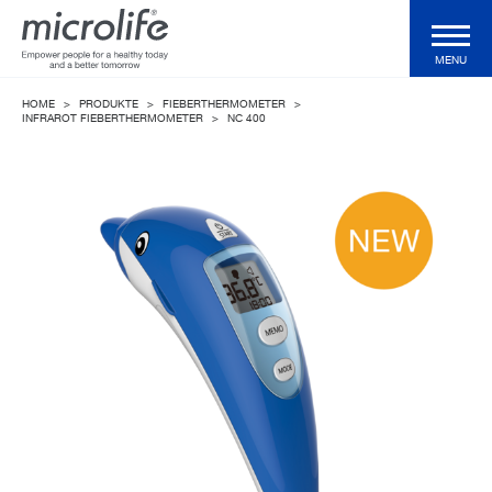
MENU
HOME
>
PRODUKTE
>
FIEBERTHERMOMETER
>
Produkte
INFRAROT FIEBERTHERMOMETER
>
NC 400
WatchBP Produkte
Shop
Technologien
Magazin