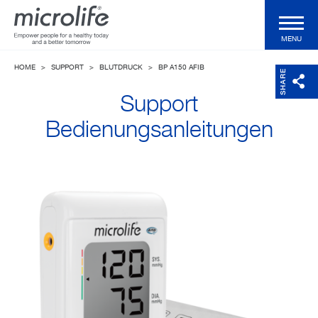
MENU
HOME
>
SUPPORT
>
BLUTDRUCK
>
BP A150 AFIB
Produkte
SHARE
Support
WatchBP Produkte
Bedienungsanleitungen
Shop
Technologien
Magazin