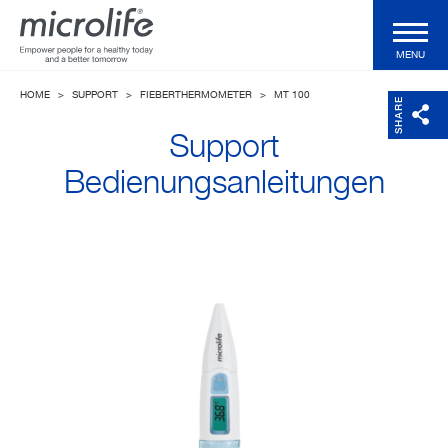
MENU
HOME
>
SUPPORT
>
FIEBERTHERMOMETER
>
MT 100
Produkte
SHARE
Support
WatchBP Produkte
Bedienungsanleitungen
Shop
Technologien
Magazin