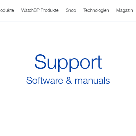
rodukte
WatchBP Produkte
Shop
Technologien
Magazin
Support
Software & manuals
WatchBP Office
Blutdruck
Über uns
Service
Fieberthermome
Produktsuppo
WatchBP O
Geschichte